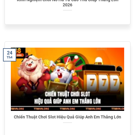
2026
24
Th4
Chiến Thuật Chơi Slot Hiệu Quả Giúp Anh Em Thắng Lớn