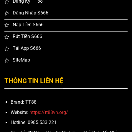
Đăng Ký TT88
Đăng Nhập S666
Nạp Tiền S666
Rút Tiền S666
Tải App S666
SiteMap
THÔNG TIN LIÊN HỆ
Brand: TT88
Website:
https://tt88vn.org/
Hotline: 0985.533.221