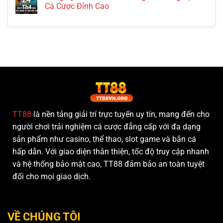
Cá Cược Đỉnh Cao
Th4
TT88
là nền tảng giải trí trực tuyến uy tín, mang đến cho
người chơi trải nghiệm cá cược đẳng cấp với đa dạng
sản phẩm như casino, thể thao, slot game và bắn cá
hấp dẫn. Với giao diện thân thiện, tốc độ truy cập nhanh
và hệ thống bảo mật cao, TT88 đảm bảo an toàn tuyệt
đối cho mọi giao dịch.
VỀ CHÚNG TÔI