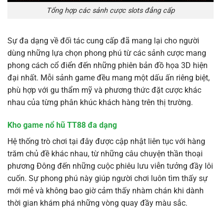
Tổng hợp các sảnh cược slots đẳng cấp
Sự đa dạng về đối tác cung cấp đã mang lại cho người
dùng những lựa chọn phong phú từ các sảnh cược mang
phong cách cổ điển đến những phiên bản đồ họa 3D hiện
đại nhất. Mỗi sảnh game đều mang một dấu ấn riêng biệt,
phù hợp với gu thẩm mỹ và phương thức đặt cược khác
nhau của từng phân khúc khách hàng trên thị trường.
Kho game nổ hũ TT88 đa dạng
Hệ thống trò chơi tại đây được cập nhật liên tục với hàng
trăm chủ đề khác nhau, từ những câu chuyện thần thoại
phương Đông đến những cuộc phiêu lưu viễn tưởng đầy lôi
cuốn. Sự phong phú này giúp người chơi luôn tìm thấy sự
mới mẻ và không bao giờ cảm thấy nhàm chán khi dành
thời gian khám phá những vòng quay đầy màu sắc.