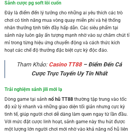
Sảnh cược pg soft lôi cuốn
Đây là điểm đến lý tưởng cho những ai yêu thích các trò
chơi có tính năng mua vòng quay miễn phí và hệ thống
nhân thưởng tịnh tiến đầy hấp dẫn. Các siêu phẩm tại
sảnh này luôn gây ấn tượng mạnh nhờ vào sự chăm chút tỉ
mỉ trong từng hiệu ứng chuyển động và cách thức kích
hoạt các chế đ
ộ thưởng đặc biệt cực kỳ độc đáo.
Tham Khảo:
Casino TT88
– Điểm Đến Cá
Cược Trực Tuyến Uy Tín Nhất
Trải nghiệm sảnh jili mới lạ
Dòng game tại sảnh
nổ hũ TT88
thường tập trung vào tốc
độ xử lý nhanh và những giao diện tối giản nhưng cực kỳ
tinh tế, giúp người chơi dễ dàng làm quen ngay từ lần đầu.
Với mức đặt cược linh hoạt, sảnh game này thu hút được
một lượng lớn người chơi mới nhờ vào khả năng nổ hũ liên