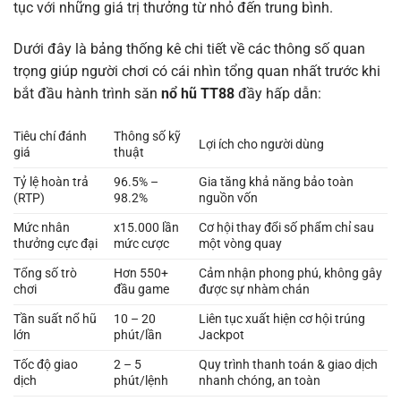
tục với những giá trị thưởng từ nhỏ đến trung bình.
Dưới đây là bảng thống kê chi tiết về các thông số quan
trọng giúp người chơi có cái nhìn tổng quan nhất trước khi
bắt đầu hành trình săn
nổ hũ TT88
đầy hấp dẫn:
Tiêu chí đánh
Thông số kỹ
Lợi ích cho người dùng
giá
thuật
Tỷ lệ hoàn trả
96.5% –
Gia tăng khả năng bảo toàn
(RTP)
98.2%
nguồn vốn
Mức nhân
x15.000 lần
Cơ hội thay đổi số phẩm chỉ sau
thưởng cực đại
mức cược
một vòng quay
Tổng số trò
Hơn 550+
Cảm nhận phong phú, không gây
chơi
đầu game
được sự nhàm chán
Tần suất nổ hũ
10 – 20
Liên tục xuất hiện cơ hội trúng
lớn
phút/lần
Jackpot
Tốc độ giao
2 – 5
Quy trình thanh toán & giao dịch
dịch
phút/lệnh
nhanh chóng, an toàn