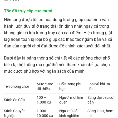
Tốc độ truy cập cực mượt
Nền tảng được tối ưu hóa dung lượng giúp quá trình vận
hành luôn duy trì ở trạng thái ổn định nhất ngay cả trong
khung giờ có lưu lượng truy cập cao điểm. Hiện tượng giật
lag hoàn toàn bị loại bỏ giúp các thao tác ngắm bắn và xả
đạn của người chơi đạt được độ chính xác tuyệt đối nhất.
Dưới đây là bảng thông số chi tiết về các phòng chơi phổ
biến tại hệ thống mà ngư thủ nên tham khảo để lựa chọn
mức cược phù hợp với ngân sách của mình:
Mức cược
Đối tượng phù
Loại vũ khí ưu
Tên phòng chơi
tối thiểu
hợp
tiên
100 –
Người mới làm
Súng đại bác cơ
Sảnh Sơ Cấp
1.000 xu
quen
bản
Sảnh Chuyên
1.000 –
Ngư thủ có
Súng laser, bom
Nghiệp
10.000 xu
kinh nghiệm
nổ