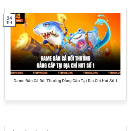
24
Th4
Game Bắn Cá Đổi Thưởng Đẳng Cấp Tại Địa Chỉ Hot Số 1