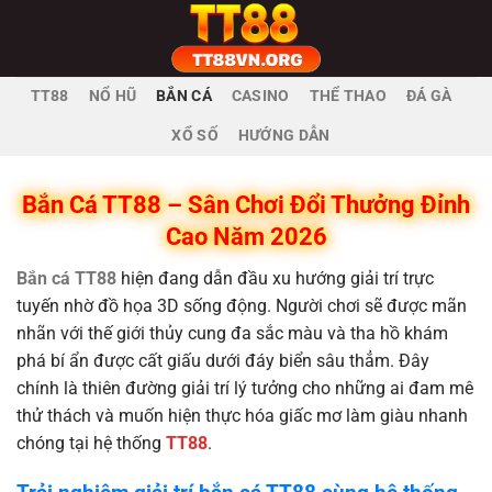
Bỏ
qua
nội
dung
TT88
NỔ HŨ
BẮN CÁ
CASINO
THỂ THAO
ĐÁ GÀ
XỔ SỐ
HƯỚNG DẪN
Bắn Cá TT88 – Sân Chơi Đổi Thưởng Đỉnh
Cao Năm 2026
Bắn cá TT88
hiện đang dẫn đầu xu hướng giải trí trực
tuyến nhờ đồ họa 3D sống động. Người chơi sẽ được mãn
nhãn với thế giới thủy cung đa sắc màu và tha hồ khám
phá bí ẩn được cất giấu dưới đáy biển sâu thẳm. Đây
chính là thiên đường giải trí lý tưởng cho những ai đam mê
thử thách và muốn hiện thực hóa giấc mơ làm giàu nhanh
chóng tại hệ thống
TT88
.