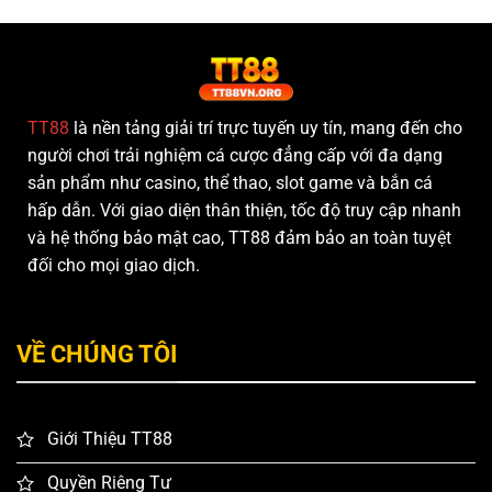
TT88
là nền tảng giải trí trực tuyến uy tín, mang đến cho
người chơi trải nghiệm cá cược đẳng cấp với đa dạng
sản phẩm như casino, thể thao, slot game và bắn cá
hấp dẫn. Với giao diện thân thiện, tốc độ truy cập nhanh
và hệ thống bảo mật cao, TT88 đảm bảo an toàn tuyệt
đối cho mọi giao dịch.
VỀ CHÚNG TÔI
Giới Thiệu TT88
Quyền Riêng Tư