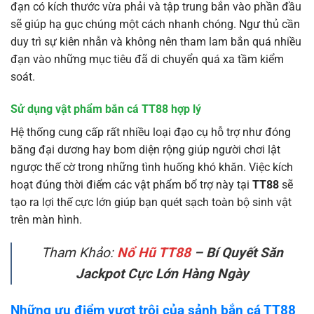
đạn có kích thước vừa phải và tập trung bắn vào phần đầu
sẽ giúp hạ gục chúng một cách nhanh chóng. Ngư thủ cần
duy trì sự kiên nhẫn và không nên tham lam bắn quá nhiều
đạn vào những mục tiêu đã di chuyển quá xa tầm kiểm
soát.
Sử dụng vật phẩm bắn cá TT88 hợp lý
Hệ thống cung cấp rất nhiều loại đạo cụ hỗ trợ như đóng
băng đại dương hay bom diện rộng giúp người chơi lật
ngược thế cờ trong những tình huống khó khăn. Việc kích
hoạt đúng thời điểm các vật phẩm bổ trợ này tại
TT88
sẽ
tạo ra lợi thế cực lớn giúp bạn quét sạch toàn bộ sinh vật
trên màn hình.
Tham Khảo:
Nổ Hũ TT88
– Bí Quyết Săn
Jackpot Cực Lớn Hàng Ngày
Những ưu điểm vượt trội của sảnh bắn cá TT88