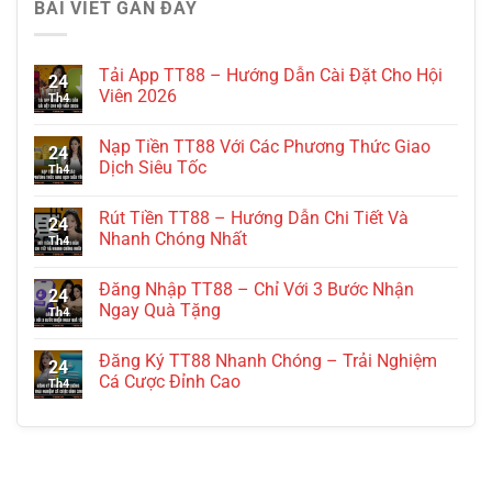
BÀI VIẾT GẦN ĐÂY
Tải App TT88 – Hướng Dẫn Cài Đặt Cho Hội
24
Viên 2026
Th4
Nạp Tiền TT88 Với Các Phương Thức Giao
24
Dịch Siêu Tốc
Th4
Rút Tiền TT88 – Hướng Dẫn Chi Tiết Và
24
Nhanh Chóng Nhất
Th4
Đăng Nhập TT88 – Chỉ Với 3 Bước Nhận
24
Ngay Quà Tặng
Th4
Đăng Ký TT88 Nhanh Chóng – Trải Nghiệm
24
Cá Cược Đỉnh Cao
Th4