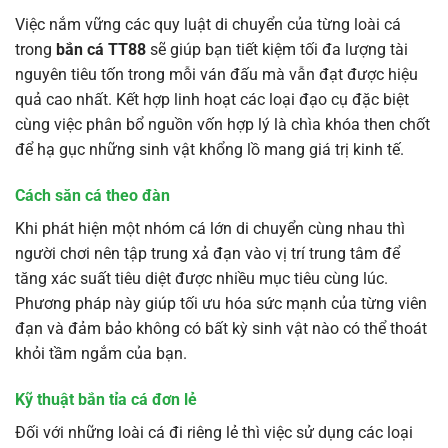
Việc nắm vững các quy luật di chuyển của từng loài cá
trong
bắn cá TT88
sẽ giúp bạn tiết kiệm tối đa lượng tài
nguyên tiêu tốn trong mỗi ván đấu mà vẫn đạt được hiệu
quả cao nhất. Kết hợp linh hoạt các loại đạo cụ đặc biệt
cùng việc phân bổ nguồn vốn hợp lý là chìa khóa then chốt
để hạ gục những sinh vật khổng lồ mang giá trị kinh tế.
Cách săn cá theo đàn
Khi phát hiện một nhóm cá lớn di chuyển cùng nhau thì
người chơi nên tập trung xả đạn vào vị trí trung tâm để
tăng xác suất tiêu diệt được nhiều mục tiêu cùng lúc.
Phương pháp này giúp tối ưu hóa sức mạnh của từng viên
đạn và đảm bảo không có bất kỳ sinh vật nào có thể thoát
khỏi tầm ngắm của bạn.
Kỹ thuật bắn tỉa cá đơn lẻ
Đối với những loài cá đi riêng lẻ thì việc sử dụng các loại