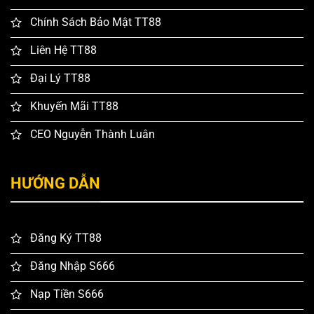
Chính Sách Bảo Mật TT88
Liên Hệ TT88
Đại Lý TT88
Khuyến Mãi TT88
CEO Nguyễn Thành Luân
HƯỚNG DẪN
Đăng Ký TT88
Đăng Nhập S666
Nạp Tiền S666