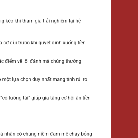
g kèo khi tham gia trải nghiệm tại hệ
 cơ đùi trước khi quyết định xuống tiền
ặc điểm về lối đánh mà chúng thường
 một lựa chọn duy nhất mang tính rủi ro
ó tướng tài” giúp gia tăng cơ hội ăn tiền
ng cá nhân có chung niềm đam mê cháy bỏng