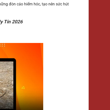
hững đòn cáo hiểm hóc, tạo nên sức hút
y Tín 2026