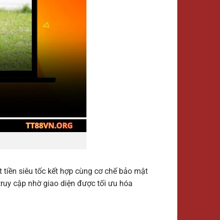
 tiền siêu tốc kết hợp cùng cơ chế bảo mật
truy cập nhờ giao diện được tối ưu hóa