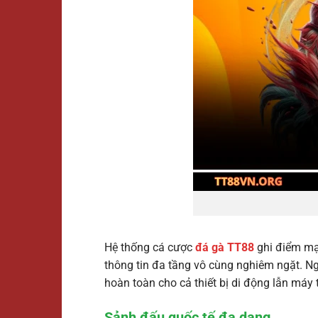
Hệ thống cá cược
đá gà TT88
ghi điểm mạ
thông tin đa tầng vô cùng nghiêm ngặt. Ng
hoàn toàn cho cả thiết bị di động lẫn máy 
Sảnh đấu quốc tế đa dạng