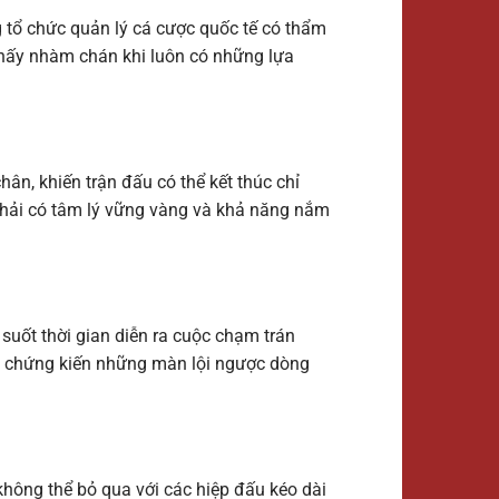
 tổ chức quản lý cá cược quốc tế có thẩm
thấy nhàm chán khi luôn có những lựa
hân, khiến trận đấu có thể kết thúc chỉ
hải có tâm lý vững vàng và khả năng nắm
suốt thời gian diễn ra cuộc chạm trán
 chứng kiến những màn lội ngược dòng
không thể bỏ qua với các hiệp đấu kéo dài