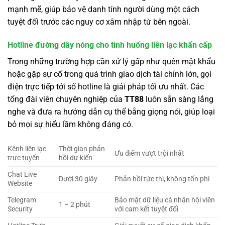
mạnh mẽ, giúp bảo vệ danh tính người dùng một cách
tuyệt đối trước các nguy cơ xâm nhập từ bên ngoài.
Hotline đường dây nóng cho tình huống liên lạc khẩn cấp
Trong những trường hợp cần xử lý gấp như quên mật khẩu
hoặc gặp sự cố trong quá trình giao dịch tài chính lớn, gọi
điện trực tiếp tới số hotline là giải pháp tối ưu nhất. Các
tổng đài viên chuyên nghiệp của
TT88
luôn sẵn sàng lắng
nghe và đưa ra hướng dẫn cụ thể bằng giọng nói, giúp loại
bỏ mọi sự hiểu lầm không đáng có.
Kênh liên lạc
Thời gian phản
Ưu điểm vượt trội nhất
trực tuyến
hồi dự kiến
Chat Live
Dưới 30 giây
Phản hồi tức thì, không tốn phí
Website
Telegram
Bảo mật dữ liệu cá nhân hội viên
1 – 2 phút
Security
với cam kết tuyệt đối