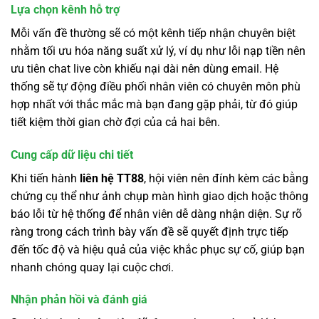
Lựa chọn kênh hỗ trợ
Mỗi vấn đề thường sẽ có một kênh tiếp nhận chuyên biệt
nhằm tối ưu hóa năng suất xử lý, ví dụ như lỗi nạp tiền nên
ưu tiên chat live còn khiếu nại dài nên dùng email. Hệ
thống sẽ tự động điều phối nhân viên có chuyên môn phù
hợp nhất với thắc mắc mà bạn đang gặp phải, từ đó giúp
tiết kiệm thời gian chờ đợi của cả hai bên.
Cung cấp dữ liệu chi tiết
Khi tiến hành
liên hệ TT88
, hội viên nên đính kèm các bằng
chứng cụ thể như ảnh chụp màn hình giao dịch hoặc thông
báo lỗi từ hệ thống để nhân viên dễ dàng nhận diện. Sự rõ
ràng trong cách trình bày vấn đề sẽ quyết định trực tiếp
đến tốc độ và hiệu quả của việc khắc phục sự cố, giúp bạn
nhanh chóng quay lại cuộc chơi.
Nhận phản hồi và đánh giá