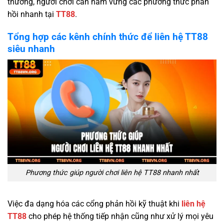
thưởng, người chơi cần nắm vững các phương thức phản
hồi nhanh tại
TT88
.
Tổng hợp các kênh chính thức để liên hệ TT88
siêu nhanh
Phương thức giúp người chơi liên hệ TT88 nhanh nhất
Việc đa dạng hóa các cổng phản hồi kỹ thuật khi
liên hệ
TT88
cho phép hệ thống tiếp nhận cũng như xử lý mọi yêu