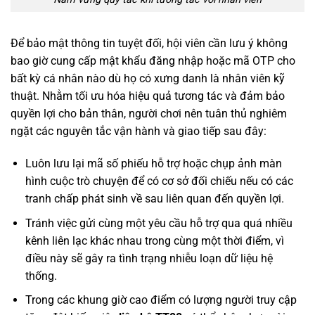
Để bảo mật thông tin tuyệt đối, hội viên cần lưu ý không
bao giờ cung cấp mật khẩu đăng nhập hoặc mã OTP cho
bất kỳ cá nhân nào dù họ có xưng danh là nhân viên kỹ
thuật. Nhằm tối ưu hóa hiệu quả tương tác và đảm bảo
quyền lợi cho bản thân, người chơi nên tuân thủ nghiêm
ngặt các nguyên tắc vận hành và giao tiếp sau đây:
Luôn lưu lại mã số phiếu hỗ trợ hoặc chụp ảnh màn
hình cuộc trò chuyện để có cơ sở đối chiếu nếu có các
tranh chấp phát sinh về sau liên quan đến quyền lợi.
Tránh việc gửi cùng một yêu cầu hỗ trợ qua quá nhiều
kênh liên lạc khác nhau trong cùng một thời điểm, vì
điều này sẽ gây ra tình trạng nhiễu loạn dữ liệu hệ
thống.
Trong các khung giờ cao điểm có lượng người truy cập