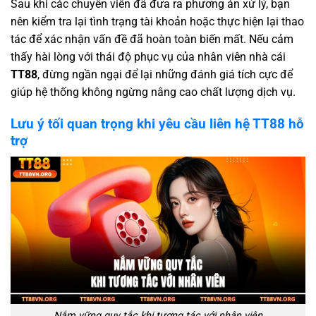
Sau khi các chuyên viên đã đưa ra phương án xử lý, bạn
nên kiểm tra lại tình trạng tài khoản hoặc thực hiện lại thao
tác để xác nhận vấn đề đã hoàn toàn biến mất. Nếu cảm
thấy hài lòng với thái độ phục vụ của nhân viên nhà cái
TT88
, đừng ngần ngại để lại những đánh giá tích cực để
giúp hệ thống không ngừng nâng cao chất lượng dịch vụ.
Lưu ý tối quan trọng khi yêu cầu liên hệ TT88 hỗ
trợ
Nắm vững quy tắc khi tương tác với nhân viên